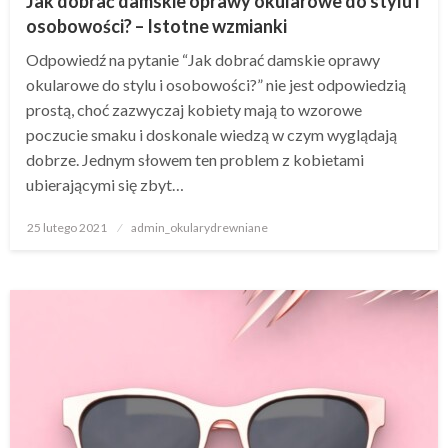
Jak dobrać damskie oprawy okularowe do stylu i
osobowości? – Istotne wzmianki
Odpowiedź na pytanie “Jak dobrać damskie oprawy
okularowe do stylu i osobowości?” nie jest odpowiedzią
prostą, choć zazwyczaj kobiety mają to wzorowe
poczucie smaku i doskonale wiedzą w czym wyglądają
dobrze. Jednym słowem ten problem z kobietami
ubierającymi się zbyt…
Napisano
25 lutego 2021
admin_okularydrewniane