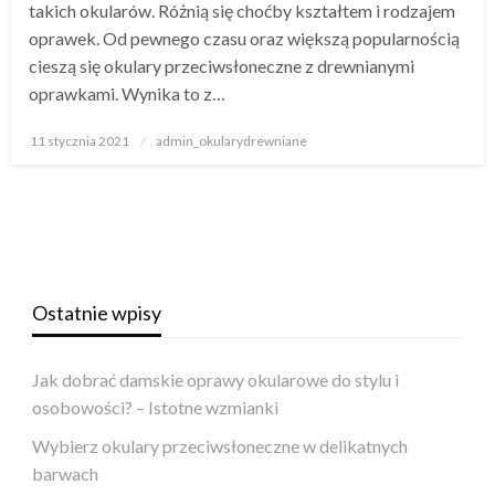
takich okularów. Różnią się choćby kształtem i rodzajem
oprawek. Od pewnego czasu oraz większą popularnością
cieszą się okulary przeciwsłoneczne z drewnianymi
oprawkami. Wynika to z…
Napisano
11 stycznia 2021
admin_okularydrewniane
Ostatnie wpisy
Jak dobrać damskie oprawy okularowe do stylu i
osobowości? – Istotne wzmianki
Wybierz okulary przeciwsłoneczne w delikatnych
barwach