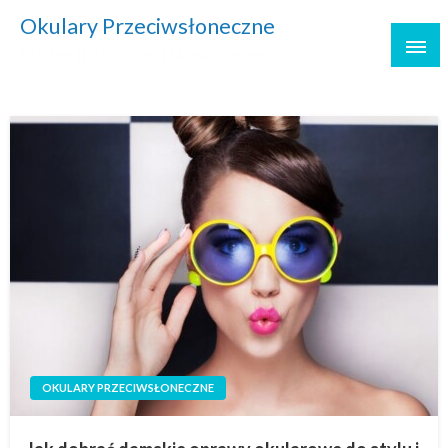
Skip
Okulary Przeciwsłoneczne
to
Modne || Stylowe || Nowoczesne
content
OKULARY PRZECIWSŁONECZNE