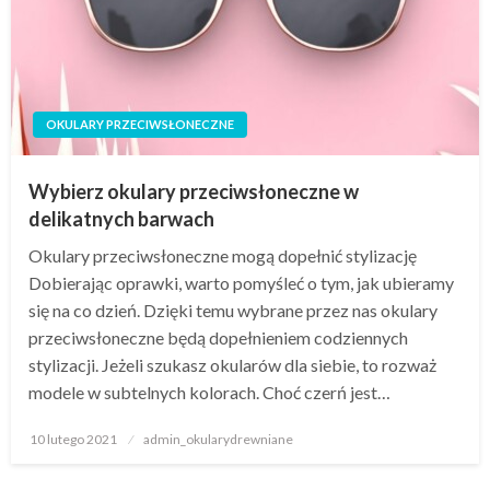
OKULARY PRZECIWSŁONECZNE
Wybierz okulary przeciwsłoneczne w
delikatnych barwach
Okulary przeciwsłoneczne mogą dopełnić stylizację
Dobierając oprawki, warto pomyśleć o tym, jak ubieramy
się na co dzień. Dzięki temu wybrane przez nas okulary
przeciwsłoneczne będą dopełnieniem codziennych
stylizacji. Jeżeli szukasz okularów dla siebie, to rozważ
modele w subtelnych kolorach. Choć czerń jest…
Napisano
10 lutego 2021
admin_okularydrewniane