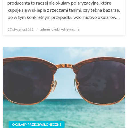
producenta to raczej nie okulary polaryzacyjne, które
kupuje się w sklepie z rzeczami tanimi, czy też na bazarze,
bo w tym konkretnym przypadku wzornictwo okularów…
Napisano
27 stycznia 2021
admin_okularydrewniane
OKULARY PRZECIWSŁONECZNE