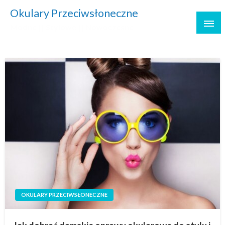
Skip
Okulary Przeciwsłoneczne
to
Modne || Stylowe || Nowoczesne
content
OKULARY PRZECIWSŁONECZNE