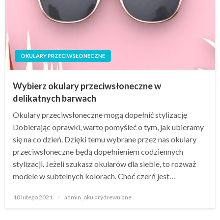
OKULARY PRZECIWSŁONECZNE
Wybierz okulary przeciwsłoneczne w
delikatnych barwach
Okulary przeciwsłoneczne mogą dopełnić stylizację
Dobierając oprawki, warto pomyśleć o tym, jak ubieramy
się na co dzień. Dzięki temu wybrane przez nas okulary
przeciwsłoneczne będą dopełnieniem codziennych
stylizacji. Jeżeli szukasz okularów dla siebie, to rozważ
modele w subtelnych kolorach. Choć czerń jest…
Napisano
10 lutego 2021
admin_okularydrewniane