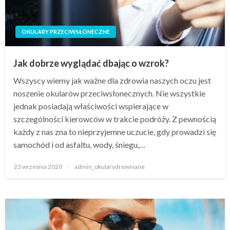
OKULARY PRZECIWSŁONECZNE
Jak dobrze wyglądać dbając o wzrok?
Wszyscy wiemy jak ważne dla zdrowia naszych oczu jest
noszenie okularów przeciwsłonecznych. Nie wszystkie
jednak posiadają właściwości wspierające w
szczególności kierowców w trakcie podróży. Z pewnością
każdy z nas zna to nieprzyjemne uczucie, gdy prowadzi się
samochód i od asfaltu, wody, śniegu,…
Napisano
23 września 2020
admin_okularydrewniane