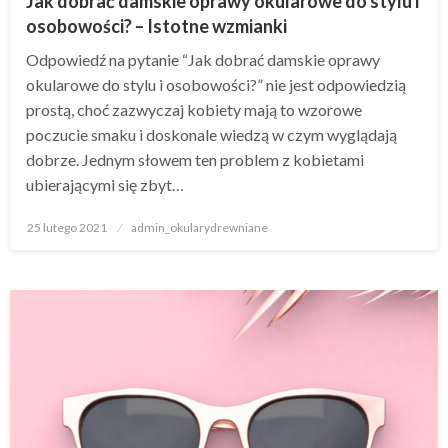
Jak dobrać damskie oprawy okularowe do stylu i
osobowości? – Istotne wzmianki
Odpowiedź na pytanie “Jak dobrać damskie oprawy
okularowe do stylu i osobowości?” nie jest odpowiedzią
prostą, choć zazwyczaj kobiety mają to wzorowe
poczucie smaku i doskonale wiedzą w czym wyglądają
dobrze. Jednym słowem ten problem z kobietami
ubierającymi się zbyt…
Napisano
25 lutego 2021
admin_okularydrewniane