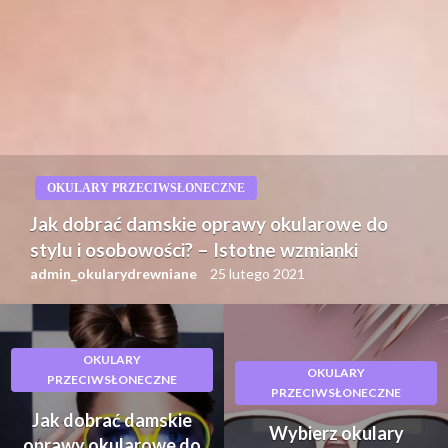
OKULARY PRZECIWSŁONECZNE
Jak dobrać damskie oprawy okularowe do
stylu i osobowości? – Istotne wzmianki
admin_okularydrewniane
25 lutego 2021
OKULARY
OKULARY
PRZECIWSŁONECZNE
PRZECIWSŁONECZNE
Jak dobrać damskie
Wybierz okulary
oprawy okularowe do