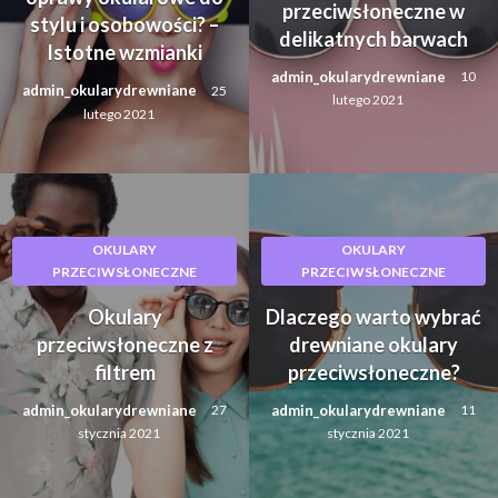
przeciwsłoneczne w
stylu i osobowości? –
delikatnych barwach
Istotne wzmianki
admin_okularydrewniane
10
admin_okularydrewniane
25
lutego 2021
lutego 2021
OKULARY
OKULARY
PRZECIWSŁONECZNE
PRZECIWSŁONECZNE
Okulary
Dlaczego warto wybrać
przeciwsłoneczne z
drewniane okulary
filtrem
przeciwsłoneczne?
admin_okularydrewniane
admin_okularydrewniane
27
11
stycznia 2021
stycznia 2021