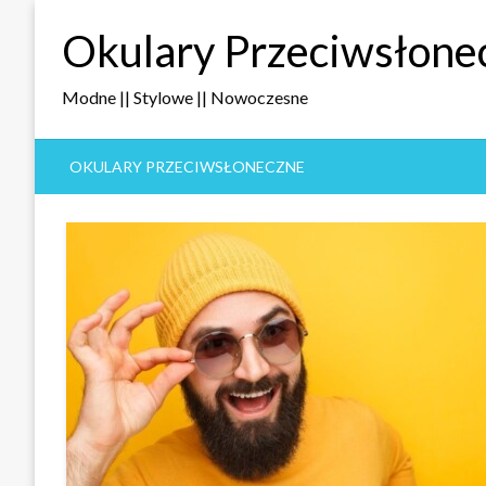
Skip
Okulary Przeciwsłone
to
content
Modne || Stylowe || Nowoczesne
OKULARY PRZECIWSŁONECZNE